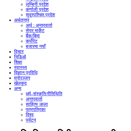
लुम्बिनी प्रदेश
कर्णाली प्रदेश
सुदूरपश्चिम प्रदेश
अर्थतन्त्र
अर्थ : अन्तरवार्ता
सेयर मार्केट
बैंक/बिमा
कर्पोरेट
बजारमा नयाँ
विचार
भिडिओ
शिक्षा
स्वास्थ्य
विज्ञान प्रविधि
मनोरञ्जन
खेलकुद
अन्य
धर्म–संस्कृति/रीतिथिति
अन्तरवार्ता
साहित्य \कला
पत्रपत्रिका
विश्व
पर्यटन