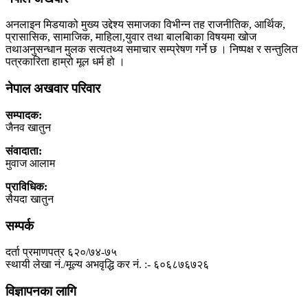
अनलाइन मिडयाको मुख्य उद्देश्य समाजका विभीन्न तह राजनीतिक, आर्थिक,
प्रासासिक, सामाजिक, माहिला,युवार तथा बालबािका विषयमा खोज
तथाअनुसन्धान मुलक सत्यतथ्य समाचार सम्प्रेषण गर्ने छ । निष्पक्ष र सन्तुलित
पत्रकारिता हाम्रो मूल धर्म हो ।
नेपाल अखवार परिवार
सम्पादक:
जैनव खातुन
संवादाता:
मुवाज आलाम
प्राविधिक:
सैयदा खातुन
सम्पर्क
दर्ता प्रमाणपत्र ६२०/७४-७५
स्थायी लेखा नं./मूल्य अभवृद्धि कर नं. :- ६०६८७६७२६
विज्ञापनका लागि