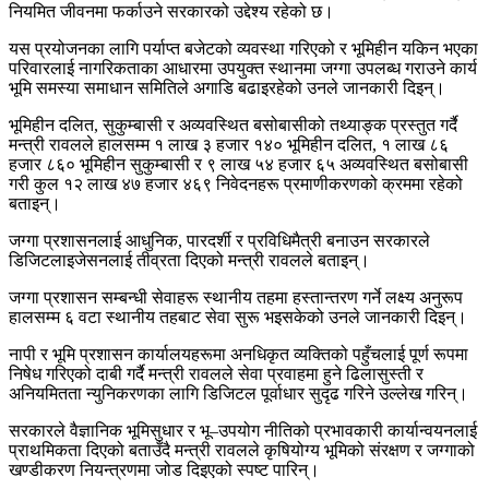
नियमित जीवनमा फर्काउने सरकारको उद्देश्य रहेको छ।
यस प्रयोजनका लागि पर्याप्त बजेटको व्यवस्था गरिएको र भूमिहीन यकिन भएका
परिवारलाई नागरिकताका आधारमा उपयुक्त स्थानमा जग्गा उपलब्ध गराउने कार्य
भूमि समस्या समाधान समितिले अगाडि बढाइरहेको उनले जानकारी दिइन्।
भूमिहीन दलित, सुकुम्बासी र अव्यवस्थित बसोबासीको तथ्याङ्क प्रस्तुत गर्दै
मन्त्री रावलले हालसम्म १ लाख ३ हजार १४० भूमिहीन दलित, १ लाख ८६
हजार ८६० भूमिहीन सुकुम्बासी र ९ लाख ५४ हजार ६५ अव्यवस्थित बसोबासी
गरी कुल १२ लाख ४७ हजार ४६९ निवेदनहरू प्रमाणीकरणको क्रममा रहेको
बताइन्।
जग्गा प्रशासनलाई आधुनिक, पारदर्शी र प्रविधिमैत्री बनाउन सरकारले
डिजिटलाइजेसनलाई तीव्रता दिएको मन्त्री रावलले बताइन्।
जग्गा प्रशासन सम्बन्धी सेवाहरू स्थानीय तहमा हस्तान्तरण गर्ने लक्ष्य अनुरूप
हालसम्म ६ वटा स्थानीय तहबाट सेवा सुरू भइसकेको उनले जानकारी दिइन्।
नापी र भूमि प्रशासन कार्यालयहरूमा अनधिकृत व्यक्तिको पहुँचलाई पूर्ण रूपमा
निषेध गरिएको दाबी गर्दै मन्त्री रावलले सेवा प्रवाहमा हुने ढिलासुस्ती र
अनियमितता न्युनिकरणका लागि डिजिटल पूर्वाधार सुदृढ गरिने उल्लेख गरिन्।
सरकारले वैज्ञानिक भूमिसुधार र भू–उपयोग नीतिको प्रभावकारी कार्यान्वयनलाई
प्राथमिकता दिएको बताउँदै मन्त्री रावलले कृषियोग्य भूमिको संरक्षण र जग्गाको
खण्डीकरण नियन्त्रणमा जोड दिइएको स्पष्ट पारिन्।