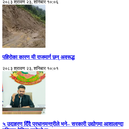
२०८३ श्रावण २३, शनिबार १०:०६
पहिरोका कारण यी राजमार्ग छन् अवरूद्ध
२०८३ श्रावण २३, शनिबार १०:०१
५ उदाहरण दिँदै प्रधानमन्त्रीले भने– सरकारी उद्योगमा आशालाग्दा