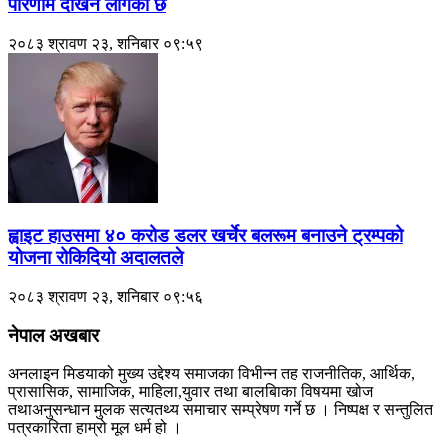
परिणाम देखिन लागेको छ
२०८३ श्रावण २३, शनिबार ०९:५९
ह्वाइट हाउसमा ४० करोड डलर खर्चेर बलरूम बनाउने ट्रम्पको
योजना रोकिदियो अदालतले
२०८३ श्रावण २३, शनिबार ०९:५६
नेपाल अखबार
अनलाइन मिडयाको मुख्य उद्देश्य समाजका विभीन्न तह राजनीतिक, आर्थिक,
प्रासासिक, सामाजिक, माहिला,युवार तथा बालबािका विषयमा खोज
तथाअनुसन्धान मुलक सत्यतथ्य समाचार सम्प्रेषण गर्ने छ । निष्पक्ष र सन्तुलित
पत्रकारिता हाम्रो मूल धर्म हो ।