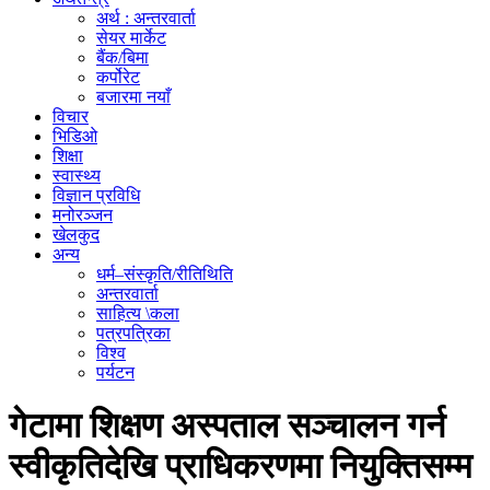
अर्थ : अन्तरवार्ता
सेयर मार्केट
बैंक/बिमा
कर्पोरेट
बजारमा नयाँ
विचार
भिडिओ
शिक्षा
स्वास्थ्य
विज्ञान प्रविधि
मनोरञ्जन
खेलकुद
अन्य
धर्म–संस्कृति/रीतिथिति
अन्तरवार्ता
साहित्य \कला
पत्रपत्रिका
विश्व
पर्यटन
गेटामा शिक्षण अस्पताल सञ्चालन गर्न
स्वीकृतिदेखि प्राधिकरणमा नियुक्तिसम्म