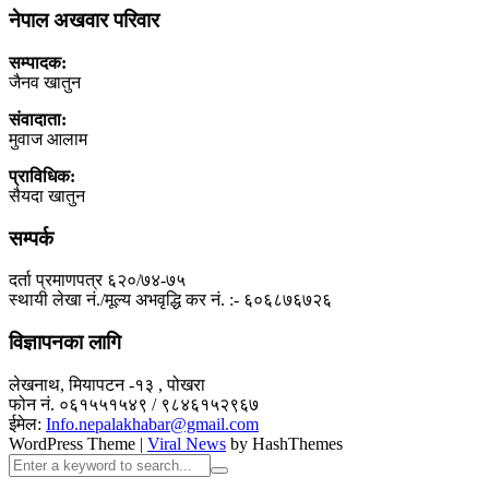
नेपाल अखवार परिवार
सम्पादक:
जैनव खातुन
संवादाता:
मुवाज आलाम
प्राविधिक:
सैयदा खातुन
सम्पर्क
दर्ता प्रमाणपत्र ६२०/७४-७५
स्थायी लेखा नं./मूल्य अभवृद्धि कर नं. :- ६०६८७६७२६
विज्ञापनका लागि
लेखनाथ, मियापटन -१३ , पोखरा
फोन नं. ०६१५५१५४९ / ९८४६१५२९६७
ईमेल:
Info.nepalakhabar@gmail.com
WordPress Theme
|
Viral News
by HashThemes