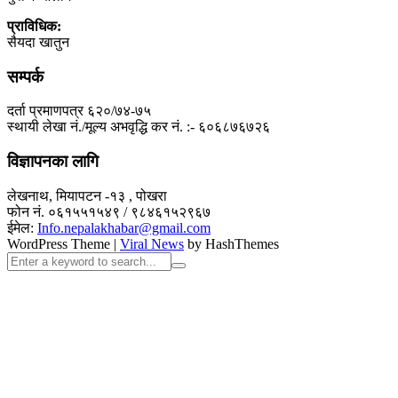
प्राविधिक:
सैयदा खातुन
सम्पर्क
दर्ता प्रमाणपत्र ६२०/७४-७५
स्थायी लेखा नं./मूल्य अभवृद्धि कर नं. :- ६०६८७६७२६
विज्ञापनका लागि
लेखनाथ, मियापटन -१३ , पोखरा
फोन नं. ०६१५५१५४९ / ९८४६१५२९६७
ईमेल:
Info.nepalakhabar@gmail.com
WordPress Theme
|
Viral News
by HashThemes