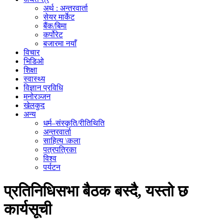
अर्थ : अन्तरवार्ता
सेयर मार्केट
बैंक/बिमा
कर्पोरेट
बजारमा नयाँ
विचार
भिडिओ
शिक्षा
स्वास्थ्य
विज्ञान प्रविधि
मनोरञ्जन
खेलकुद
अन्य
धर्म–संस्कृति/रीतिथिति
अन्तरवार्ता
साहित्य \कला
पत्रपत्रिका
विश्व
पर्यटन
प्रतिनिधिसभा बैठक बस्दै, यस्तो छ
कार्यसूची