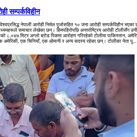
ोही सम्पर्कविहीन
्रसिद्ध नेपाली आरोही निर्मल पुर्जासहित १० जना आरोही सम्पर्कविहीन भएका छन
रमाध्यमहरूले समाचार लेखेका छन्। हिमपहिरोपछि अन्तर्राष्ट्रिय आरोही टोलीसँग उनी
लाको ८,०४७ मिटर अग्लो ब्रोड पिकमा आरोहण गरिरहेको टोलीमा पाकिस्तान, अमेरि
क अमेरिकी, एक चिनियाँ, एक ओमानी र अन्य सदस्य रहेका छन्। टोलीका नेता पु...