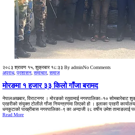
२०८३ श्रावण १५, शुक्रबार १८:३३
By admin
No Comments
अपराध
,
प्रशासन
,
समाचार
,
समाज
मोरङमा १ हजार ३३ किलो गाँजा बरामद
नेपालअखबार, विराटनगर । मोरङको रतुवामाई नगरपालिका–१० सोमबारेबाट शुक्रब
प्रहरीको संयुक्त टोलीले गाँजा नियन्त्रणमा लिएको हो । इलाका प्रहरी कार्या
धनकुटाको पाख्रीबास नगरपालिका–९ का अन्दाजी २८ वर्षीय उमेश तामाङलाई पक
Read More