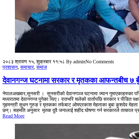
२०८३ श्रावण १५, शुक्रबार ११:५८
By admin
No Comments
प्रशासन
,
समाचार
,
समाज
देवानगन्ज घटनामा सरकार र मृतकका आफन्तबीच ७ बु
नेपालअखबार,सुनसरी । सुनसरीको देवानगञ्ज घटनामा ज्यान गुमाएकाहरुका परिव
मध्यरातमा देवानगन्ज पुगेका थिए। रातभरि चलेको वार्तापछि सरकार र पीडित पक्षब
गृहमन्त्री सुधन गुरुङ र मृतकका तर्फबाट ओमप्रकाश मेहताका बुबा कुशदेव मेह
छन्। सहमति अनुसार मृतक दुवै जनालाई शहीद घोषणा गर्न सरकारले तत्काल प्रक्
Read More