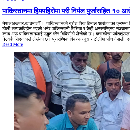
पाकिस्तानमा हिमपहिरोमा परी निर्मल पुर्जासहित १० आर
नेपालअखबार,काठमाडौँ । पाकिस्तानको ब्रोड पिक हिमाल आरोहणका क्रममा विश्वप
टोली सम्पर्कविहीन भएको भनेर पाकिस्तानी मिडिया र केही अन्तर्राष्ट्रिय सञ्चा
क्लब अफ पाकिस्तानलाई उद्धृत गरेर बिबिसीले लेखेको छ। कराकोरम पर्वतशृंख
नेटवर्क सिएनएनले लेखेको छ। प्रारम्भिक विवरणअनुसार टोलीमा पाँच नेपाली, ए
Read More