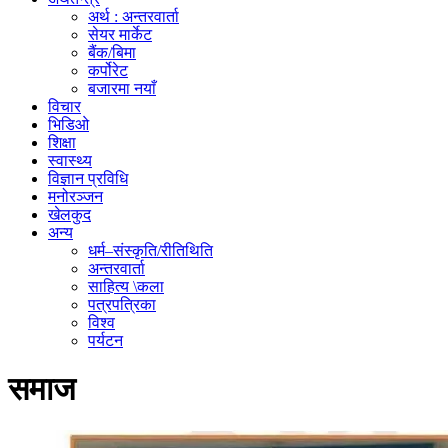
अर्थ : अन्तरवार्ता
सेयर मार्केट
बैंक/बिमा
कर्पोरेट
बजारमा नयाँ
विचार
भिडिओ
शिक्षा
स्वास्थ्य
विज्ञान प्रविधि
मनोरञ्जन
खेलकुद
अन्य
धर्म–संस्कृति/रीतिथिति
अन्तरवार्ता
साहित्य \कला
पत्रपत्रिका
विश्व
पर्यटन
समाज