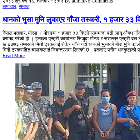
२०८३ श्रावण १६, शनिबार १३:०३
By admin
No Comments
समाचार
,
समाज
धानको भुसा मुनि लुकाएर गाँजा तस्करी, १ हजार ३३ क
नेपालअखबार, मोरङ । मोरङमा १ हजार ३३ किलोग्रामभन्दा बढी लागू औषध गाँजा
बरामद गरेको हो । इलाका प्रहरी कार्यालय सिजुवा मोरङ र सशस्त्र प्रहरी बल ने
ख ४३७३ नम्बरको मिनी ट्रकलाई रोकेर जाँच गर्दा धानको भुसाको बोरा मुनि का
मिनी ट्रकसहित चालकलाई नियन्त्रणमा लिएको छ। पक्राउ पर्नेमा धनकुटाको पाख
Read More