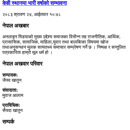
केही स्थानमा भारी वर्षाको सम्भावना
२०८३ श्रावण २४, आईतवार १०:४८
नेपाल अखबार
अनलाइन मिडयाको मुख्य उद्देश्य समाजका विभीन्न तह राजनीतिक, आर्थिक,
प्रासासिक, सामाजिक, माहिला,युवार तथा बालबािका विषयमा खोज
तथाअनुसन्धान मुलक सत्यतथ्य समाचार सम्प्रेषण गर्ने छ । निष्पक्ष र सन्तुलित
पत्रकारिता हाम्रो मूल धर्म हो ।
नेपाल अखवार परिवार
सम्पादक:
जैनव खातुन
संवादाता:
मुवाज आलाम
प्राविधिक:
सैयदा खातुन
सम्पर्क