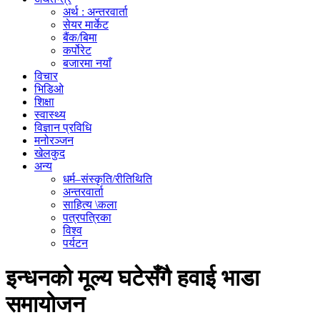
अर्थ : अन्तरवार्ता
सेयर मार्केट
बैंक/बिमा
कर्पोरेट
बजारमा नयाँ
विचार
भिडिओ
शिक्षा
स्वास्थ्य
विज्ञान प्रविधि
मनोरञ्जन
खेलकुद
अन्य
धर्म–संस्कृति/रीतिथिति
अन्तरवार्ता
साहित्य \कला
पत्रपत्रिका
विश्व
पर्यटन
इन्धनको मूल्य घटेसँगै हवाई भाडा
समायोजन