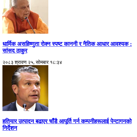
धार्मिक असहिष्णुता रोक्न स्पष्ट काननी र नैतिक आधार आवश्यक :
सांसद ठाकुर
२०८३ श्रावण २५, सोमबार १८:३४
हतियार उत्पादन बढाएर चाँडै आपूर्ति गर्न कम्पनीहरूलाई पेन्टागनको
निर्देशन