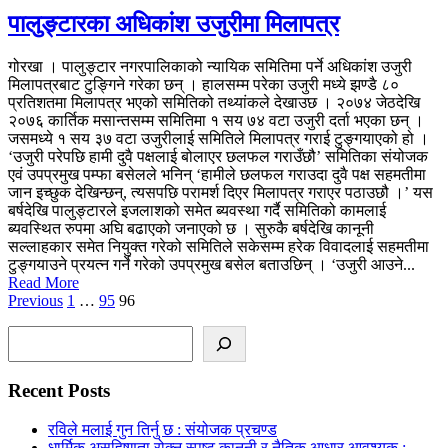
पालुङ्टारका अधिकांश उजुरीमा मिलापत्र
गोरखा । पालुङ्टार नगरपालिकाको न्यायिक समितिमा पर्ने अधिकांश उजुरी
मिलापत्रबाट टुङ्गिने गरेका छन् । हालसम्म परेका उजुरी मध्ये झण्डै ८०
प्रतिशतमा मिलापत्र भएको समितिको तथ्यांकले देखाउछ । २०७४ जेठदेखि
२०७६ कार्तिक मसान्तसम्म समितिमा १ सय ७४ वटा उजुरी दर्ता भएका छन् ।
जसमध्ये १ सय ३७ वटा उजुरीलाई समितिले मिलापत्र गराई टुङ्गयाएको हो ।
‘उजुरी परेपछि हामी दुवै पक्षलाई बोलाएर छलफल गराउँछौ’ समितिका संयोजक
एवं उपप्रमुख पम्फा बसेलले भनिन् ‘हामीले छलफल गराउदा दुवै पक्ष सहमतीमा
जान इच्छुक देखिन्छन्, त्यसपछि परामर्श दिएर मिलापत्र गराएर पठाउछौ ।’ यस
बर्षदेखि पालुङ्टारले इजलाशको समेत ब्यवस्था गर्दै समितिको कामलाई
ब्यवस्थित रुपमा अघि बढाएको जनाएको छ । सुरुकै बर्षदेखि कानूनी
सल्लाहकार समेत नियुक्त गरेको समितिले सकेसम्म हरेक विवादलाई सहमतीमा
टुङ्गयाउने प्रयत्न गर्ने गरेको उपप्रमुख बसेल बताउछिन् । ‘उजुरी आउने...
Read More
Posts
Previous
1
…
95
96
pagination
Search
Recent Posts
रविले मलाई गुन तिर्नु छ : संयोजक प्रचण्ड
धार्मिक असहिष्णुता रोक्न स्पष्ट काननी र नैतिक आधार आवश्यक :