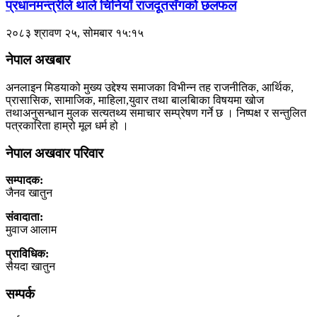
प्रधानमन्त्रीले थाले चिनियाँ राजदूतसँगको छलफल
२०८३ श्रावण २५, सोमबार १५:१५
नेपाल अखबार
अनलाइन मिडयाको मुख्य उद्देश्य समाजका विभीन्न तह राजनीतिक, आर्थिक,
प्रासासिक, सामाजिक, माहिला,युवार तथा बालबािका विषयमा खोज
तथाअनुसन्धान मुलक सत्यतथ्य समाचार सम्प्रेषण गर्ने छ । निष्पक्ष र सन्तुलित
पत्रकारिता हाम्रो मूल धर्म हो ।
नेपाल अखवार परिवार
सम्पादक:
जैनव खातुन
संवादाता:
मुवाज आलाम
प्राविधिक:
सैयदा खातुन
सम्पर्क