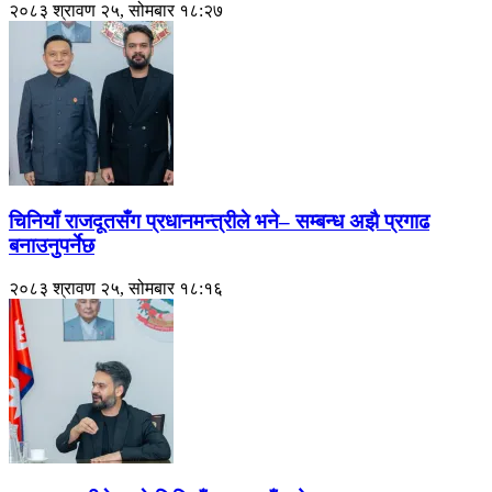
२०८३ श्रावण २५, सोमबार १८:२७
चिनियाँ राजदूतसँग प्रधानमन्त्रीले भने– सम्बन्ध अझै प्रगाढ
बनाउनुपर्नेछ
२०८३ श्रावण २५, सोमबार १८:१६