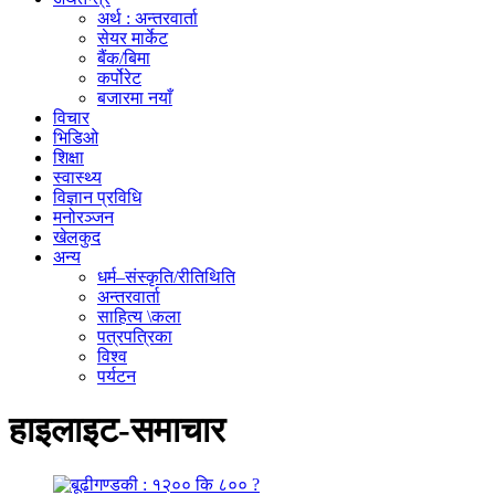
अर्थ : अन्तरवार्ता
सेयर मार्केट
बैंक/बिमा
कर्पोरेट
बजारमा नयाँ
विचार
भिडिओ
शिक्षा
स्वास्थ्य
विज्ञान प्रविधि
मनोरञ्जन
खेलकुद
अन्य
धर्म–संस्कृति/रीतिथिति
अन्तरवार्ता
साहित्य \कला
पत्रपत्रिका
विश्व
पर्यटन
हाइलाइट-समाचार