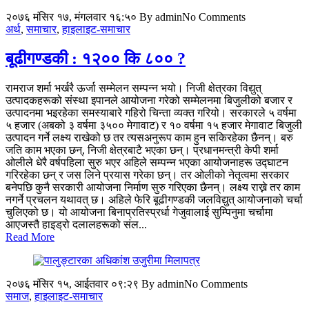
२०७६ मंसिर १७, मंगलवार १६:५०
By admin
No Comments
अर्थ
,
समाचार
,
हाइलाइट-समाचार
बूढीगण्डकी : १२०० कि ८०० ?
रामराज शर्मा भर्खरै ऊर्जा सम्मेलन सम्पन्न भयो। निजी क्षेत्रका विद्युत्
उत्पादकहरूको संस्था इपानले आयोजना गरेको सम्मेलनमा बिजुलीको बजार र
उत्पादनमा भइरहेका समस्याबारे गहिरो चिन्ता व्यक्त गरियो। सरकारले ५ वर्षमा
५ हजार (अबको ३ वर्षमा ३५०० मेगावाट) र १० वर्षमा १५ हजार मेगावाट बिजुली
उत्पादन गर्ने लक्ष्य राखेको छ तर त्यसअनुरूप काम हुन सकिरहेका छैनन्। बरु
जति काम भएका छन्, निजी क्षेत्रबाटै भएका छन्। प्रधानमन्त्री केपी शर्मा
ओलीले धेरै वर्षपहिला सुरु भएर अहिले सम्पन्न भएका आयोजनाहरू उद्घाटन
गरिरहेका छन् र जस लिने प्रयास गरेका छन्। तर ओलीको नेतृत्वमा सरकार
बनेपछि कुनै सरकारी आयोजना निर्माण सुरु गरिएका छैनन्। लक्ष्य राख्ने तर काम
नगर्ने प्रचलन यथावत् छ। अहिले फेरि बूढीगण्डकी जलविद्युत् आयोजनाको चर्चा
चुलिएको छ। यो आयोजना बिनाप्रतिस्प्रर्धा गेजुवालाई सुम्पिनुमा चर्चामा
आएजस्तै हाइड्रो दलालहरूको संल...
Read More
२०७६ मंसिर १५, आईतवार ०९:२९
By admin
No Comments
समाज
,
हाइलाइट-समाचार